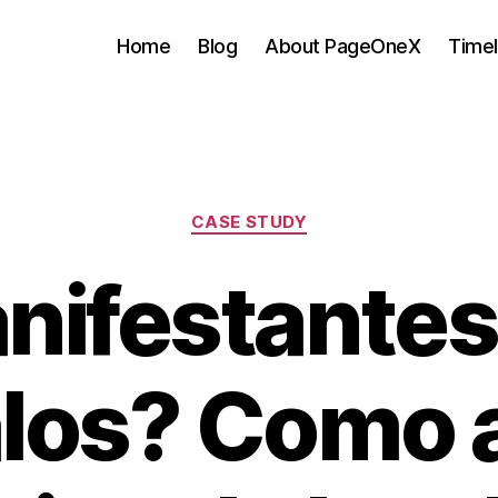
Home
Blog
About PageOneX
Timel
Categories
CASE STUDY
nifestantes
los? Como a