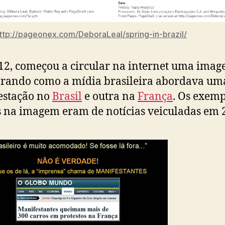
ttp://pageonex.com/DeboraLeal/spring-in-brazil/
2, começou a circular na internet uma ima
rando como a mídia brasileira abordava um
estação no
Brasil
e outra na
França
. Os exemp
 na imagem eram de notícias veiculadas em 