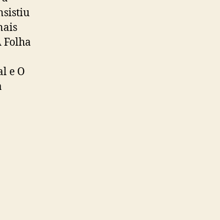
nsistiu
nais
A Folha
al e O
a