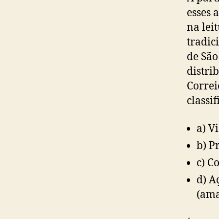
esses 
na lei
tradic
de São
distri
Correi
classi
a) V
b) P
c) C
d) A
(ama