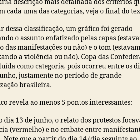
uma descrição mais detalhada dos critérios q
m cada uma das categorias, veja o final do tex
ir dessa classificação, um gráfico foi gerado
ndo o assunto enfatizado pelas capas (estav
o das manifestações ou não) e o tom (estava
zando a violência ou não). Copa das Confeder
cluída como categoria, pois ocorreu entre os di
junho, justamente no período de grande
zação brasileira.
ico revela ao menos 5 pontos interessantes:
 o dia 13 de junho, o relato dos protestos foca
cia (vermelho) e no embate entre manifestant
a. Note que a partir do dia 14 (dia seguinte ao