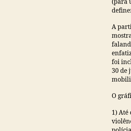
(para 
define
A part
mostra
faland
enfati
foi in
30 de 
mobili
O gráf
1) Até
violên
políci