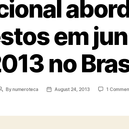
cional abor
stos em ju
013 no Bras
By
numeroteca
August 24, 2013
1 Commen
Post
Post
author
date