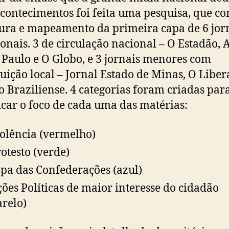
acontecimentos foi feita uma pesquisa, que co
tura e mapeamento da primeira capa de 6 jor
ionais. 3 de circulação nacional – O Estadão, 
 Paulo e O Globo, e 3 jornais menores com
buição local – Jornal Estado de Minas, O Liber
o Braziliense. 4 categorias foram criadas par
ficar o foco de cada uma das matérias:
iolência (vermelho)
rotesto (verde)
opa das Confederações (azul)
ções Políticas de maior interesse do cidadão
relo)