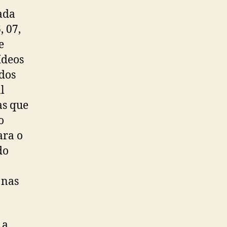
ada
, 07,
e
ídeos
dos
l
as que
o
ara o
do
 nas
 a