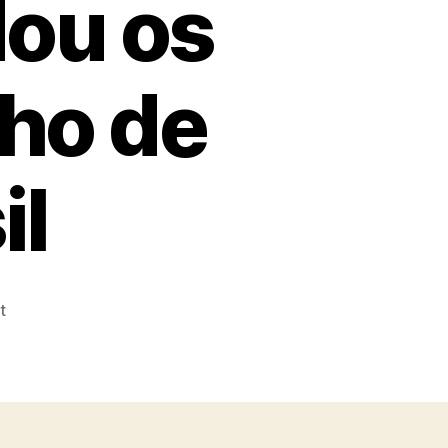
dou os
nho de
il
on
t
Manifestantes
ou
Vândalos?
Como
a