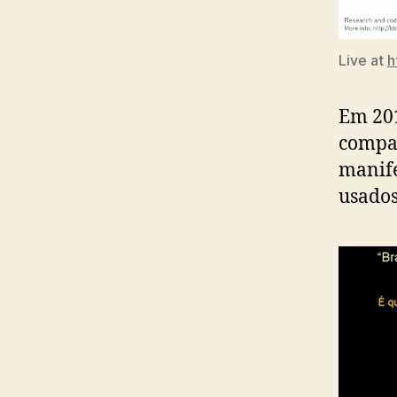
Live at
h
Em 201
compa
manif
usados