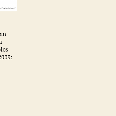
gem
a
los
2009: