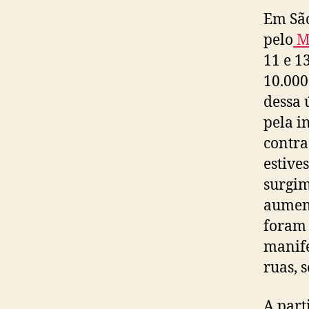
Em São
pelo
Mo
11 e 1
10.000
dessa 
pela i
contra
estive
surgim
aument
foram 
manife
ruas, 
A part