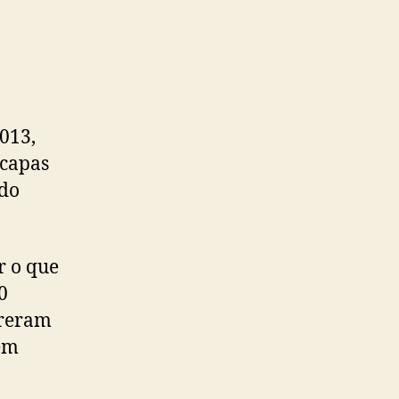
013,
 capas
ndo
r o que
0
rreram
rém