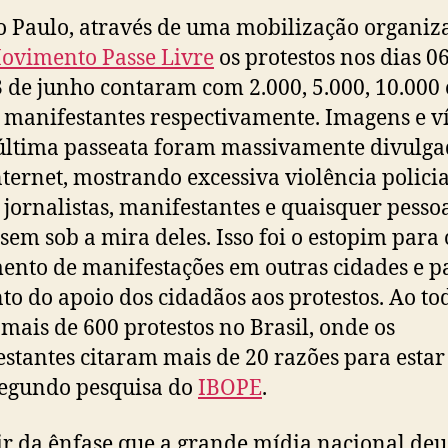
 Paulo, através de uma mobilização organiz
vimento Passe Livre
os protestos nos dias 06
3 de junho contaram com 2.000, 5.000, 10.000 
 manifestantes respectivamente. Imagens e v
última passeata foram massivamente divulga
nternet, mostrando excessiva violência policia
 jornalistas, manifestantes e quaisquer pesso
ssem sob a mira deles. Isso foi o estopim para 
ento de manifestações em outras cidades e p
o do apoio dos cidadãos aos protestos. Ao to
mais de 600 protestos no Brasil, onde os
stantes citaram mais de 20 razões para estar
segundo pesquisa do
IBOPE
.
ir da ênfase que a grande mídia nacional deu