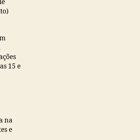
ue
to)
am
m
ações
as 15 e
va na
es e