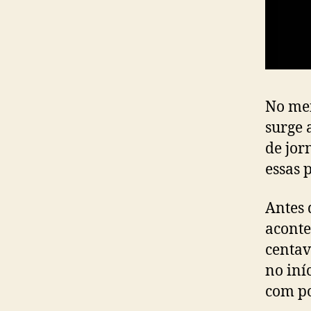
No mei
surge 
de jor
essas 
Antes 
aconte
centav
no iní
com po